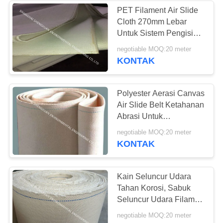
PET Filament Air Slide
Cloth 270mm Lebar
25
Untuk Sistem Pengisian
tas mikron
Truk Silo
negotiable MOQ:20 meter
KONTAK
penyaring
Polyester Aerasi Canvas
Air Slide Belt Ketahanan
Abrasi Untuk
Transportasi Bubuk
14
negotiable MOQ:20 meter
KONTAK
Filter Cartridge lipit
Kain Seluncur Udara
Tahan Korosi, Sabuk
Seluncur Udara Filamen
Poliester Tahan Lama
negotiable MOQ:20 meter