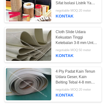
Sifat Isolasi Listrik Yang
Sangat Baik
negotiable MOQ:20 meter
KONTAK
13
Tas Filter Nomex
Cloth Slide Udara
Kekuatan Tinggi
Ketebalan 3-8 mm Untuk
Garis Konveyor
negotiable MOQ:50 meter
Pneumatik
KONTAK
37
4 Ply Padat Kain Tenun
Udara Geser, Kain
Bag Filter Housing
Belting Tebal 4-8 mm
Untuk Semen Silo
negotiable MOQ:20 meter
KONTAK