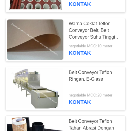
KUALITAS
KONTAK
HUBUNGI
Warna Coklat Teflon
33
KAMI
Conveyor Belt, Belt
Kain Slide Udara
Conveyor Suhu Tinggi
Dengan Perekat Silikon
PERMINTAAN
Poliester
negotiable MOQ:10 meter
KONTAK
PENAWARAN
Belt Conveyor Teflon
SITEMAP
Ringan, E-Glass
60
PRIVACY
negotiable MOQ:20 meter
tas filter debu
KONTAK
POLICY
kolektor
Belt Conveyor Teflon
Tahan Abrasi Dengan