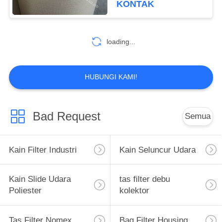
KONTAK
39
loading...
Filter Lipit HEPA
HUBUNGI KAMI!
Bad Request
Semua
26
Sablon Mesh
Kain Filter Industri
Kain Seluncur Udara
Kain Slide Udara
tas filter debu
Poliester
kolektor
Tas Filter Nomex
Bag Filter Housing