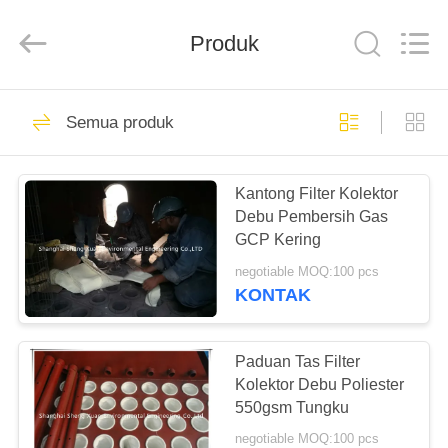
Environmental
Engineering
Co.,LTD.
All
Produk
Rights
Reserved.
Developed
by
RUMAH
ECER
23
Semua produk
Kain Filter Industri
PRODUK
Kantong Filter Kolektor
Debu Pembersih Gas
TENTANG
GCP Kering
KAMI
negotiable MOQ:100 pcs
KONTAK
27
TUR
Kain Seluncur
PABRIK
Paduan Tas Filter
Kolektor Debu Poliester
Udara
550gsm Tungku
KONTROL
negotiable MOQ:100 pcs