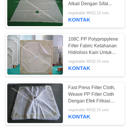
Alkali Dengan Sifat
Higroskopis Yang Baik
negotiable MOQ:10 sets
KONTAK
13
Tas Filter Nomex
108C PP Polypropylene
Filter Fabric Ketahanan
Hidrolisis Kain Untuk
Filtrasi Cair
negotiable MOQ:10 sets
KONTAK
37
Fast Press Filter Cloth,
Weave PP Filter Cloth
Bag Filter Housing
Dengan Efek Filtrasi
Yang Baik
negotiable MOQ:10 sets
KONTAK