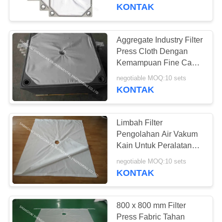
KUALITAS
Baik
KONTAK
HUBUNGI
Aggregate Industry Filter
33
KAMI
Press Cloth Dengan
Kain Slide Udara
Kemampuan Fine Cake
Release Release
PERMINTAAN
Poliester
negotiable MOQ:10 sets
KONTAK
PENAWARAN
Limbah Filter
SITEMAP
Pengolahan Air Vakum
Kain Untuk Peralatan
60
Dewatering Lumpur
PRIVACY
negotiable MOQ:10 sets
tas filter debu
KONTAK
POLICY
kolektor
800 x 800 mm Filter
Press Fabric Tahan