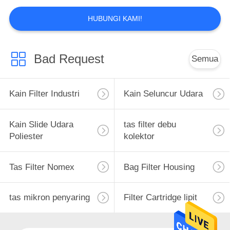
HUBUNGI KAMI!
Penyaring udara
Bad Request
Semua
Kain Filter Industri
Kain Seluncur Udara
14
Kain Slide Udara
tas filter debu
Poliester
kolektor
Filter Bag Cage
Tas Filter Nomex
Bag Filter Housing
tas mikron penyaring
Filter Cartridge lipit
17