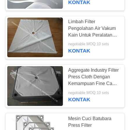
KONTAK
39
Limbah Filter
Filter Lipit HEPA
Pengolahan Air Vakum
Kain Untuk Peralatan
Dewatering Lumpur
negotiable MOQ:10 sets
KONTAK
Aggregate Industry Filter
26
Press Cloth Dengan
Kemampuan Fine Cake
Sablon Mesh
Release Release
negotiable MOQ:10 sets
KONTAK
Mesin Cuci Batubara
Press Filter