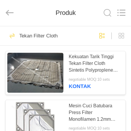
Engineering
Co.,LTD.
All
Produk
Rights
Reserved.
Developed
by
ECER
RUMAH
23
Tekan Filter Cloth
Kain Filter Industri
PRODUK
Kekuatan Tarik Tinggi
Tekan Filter Cloth
TENTANG
Sintetis Polyproplene
KAMI
Woven 750 AB
negotiable MOQ:10 sets
KONTAK
27
TUR
Kain Seluncur
PABRIK
Mesin Cuci Batubara
Press Filter
Udara
Monofilamen 1.2mm
KONTROL
Dengan Efek Filtrasi
negotiable MOQ:10 sets