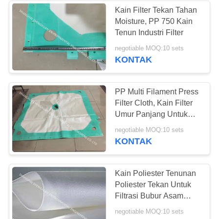
Kain Filter Tekan Tahan
Moisture, PP 750 Kain
25
Tenun Industri Filter
tas mikron
negotiable MOQ:10 sets
KONTAK
penyaring
PP Multi Filament Press
Filter Cloth, Kain Filter
Umur Panjang Untuk
Filter Press
14
negotiable MOQ:10 sets
KONTAK
Filter Cartridge lipit
Kain Poliester Tenunan
Poliester Tekan Untuk
Filtrasi Bubur Asam
Fosfat
negotiable MOQ:10 sets