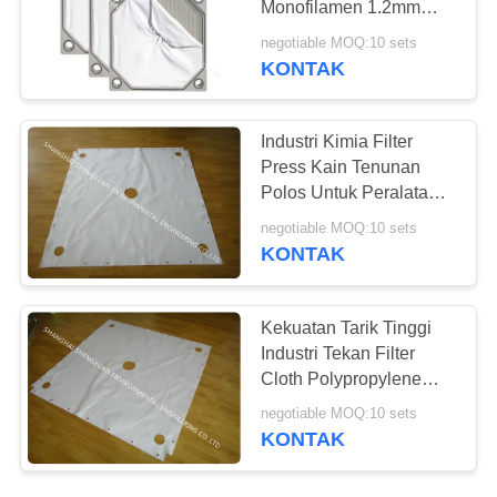
Monofilamen 1.2mm
17
Dengan Efek Filtrasi
negotiable MOQ:10 sets
Baik
KONTAK
pulsa jet katup
Industri Kimia Filter
Press Kain Tenunan
Polos Untuk Peralatan
Pemisahan Gas Padat
negotiable MOQ:10 sets
KONTAK
13
Teflon Conveyor
Kekuatan Tarik Tinggi
Belt
Industri Tekan Filter
Cloth Polypropylene
Twill Type Woven
negotiable MOQ:10 sets
KONTAK
14