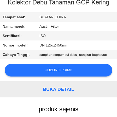
KUALITAS
Kolektor Debu Tanaman GCP Kering
HUBUNGI
Tempat asal:
BUATAN CHINA
KAMI
Nama merek:
Austin Filter
Sertifikasi:
ISO
PERMINTAAN
Nomor model:
DN 125x2450mm
PENAWARAN
Cahaya Tinggi:
,
sangkar pengumpul debu
sangkar baghouse
SITEMAP
HUBUNGI KAMI!
PRIVACY
BUKA DETAIL
POLICY
produk sejenis