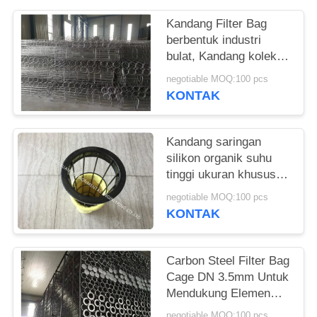
Kandang Filter Bag
berbentuk industri
bulat, Kandang kolektor
debu dengan tabung
negotiable MOQ:100 pcs
Venturi
KONTAK
Kandang saringan
silikon organik suhu
tinggi ukuran khusus
untuk kolektor debu
negotiable MOQ:100 pcs
KONTAK
Carbon Steel Filter Bag
Cage DN 3.5mm Untuk
Mendukung Elemen
Pengumpul Debu
negotiable MOQ:100 pcs