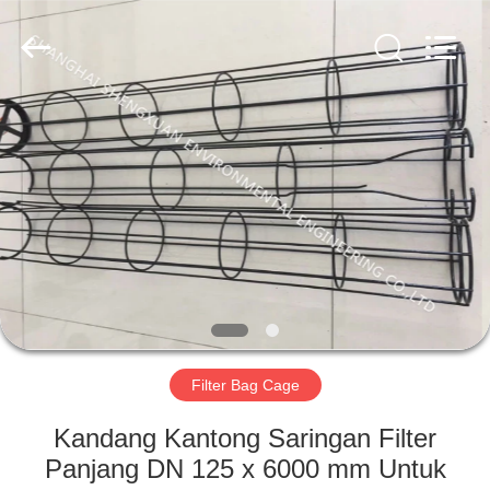
Engineering
Co.,LTD.
All
Rights
Reserved.
Developed
by
ECER
RUMAH
PRODUK
TENTANG
KAMI
TUR
PABRIK
Filter Bag Cage
Kandang Kantong Saringan Filter
KONTROL
Panjang DN 125 x 6000 mm Untuk