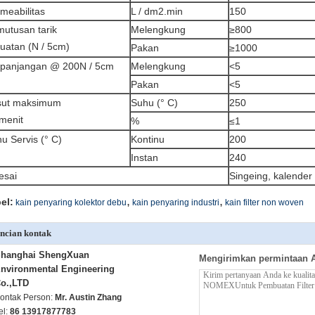
meabilitas
L / dm2.min
150
utusan tarik
Melengkung
≥800
uatan (N / 5cm)
Pakan
≥1000
rpanjangan @ 200N / 5cm
Melengkung
<5
Pakan
<5
sut maksimum
Suhu (° C)
250
menit
%
≤1
u Servis (° C)
Kontinu
200
Instan
240
esai
Singeing, kalender
,
,
el:
kain penyaring kolektor debu
kain penyaring industri
kain filter non woven
ncian kontak
hanghai ShengXuan
Mengirimkan permintaan 
nvironmental Engineering
o.,LTD
ontak Person:
Mr. Austin Zhang
el:
86 13917877783