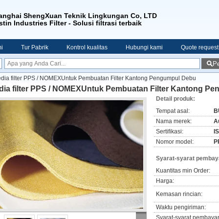
anghai ShengXuan Teknik Lingkungan Co, LTD
tin Industries Filter - Solusi filtrasi terbaik
i
Tur Pabrik
Kontrol kualitas
Hubungi kami
Quote request
Pe
dia filter PPS / NOMEXUntuk Pembuatan Filter Kantong Pengumpul Debu
dia filter PPS / NOMEXUntuk Pembuatan Filter Kantong P
Detail produk:
Tempat asal:
B
Nama merek:
Au
Sertifikasi:
I
Nomor model:
P
Syarat-syarat pembay
Kuantitas min Order:
Harga:
Kemasan rincian:
Waktu pengiriman:
Syarat-syarat pembaya