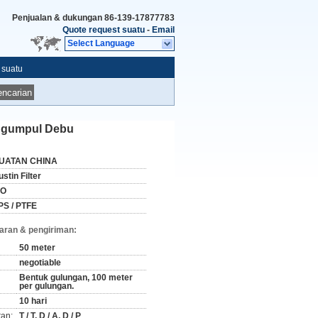
Penjualan & dukungan
86-139-17877783
Quote request suatu
-
Email
Select Language
 suatu
ncarian
engumpul Debu
UATAN CHINA
stin Filter
SO
PS / PTFE
aran & pengiriman:
50 meter
negotiable
Bentuk gulungan, 100 meter
per gulungan.
10 hari
ran:
T / T, D / A, D / P