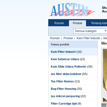
Sh
Aus
Rumah
Produk
Tentang kam
Rumah
Produk
Kain Filter Industri
Me
Me
Semua produk
Kain Filter Industri
(18)
Kain Seluncur Udara
(22)
Kain Slide Udara Poliester
(30)
tas filter debu kolektor
(55)
Tas Filter Nomex
(13)
Bag Filter Housing
(35)
tas mikron penyaring
(22)
Filter Cartridge lipit
(9)