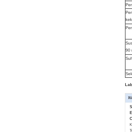
Per
Pem
kek
Pe
Su
90 
Suh
Sel
Lab
Ri
S
E
C
K
T