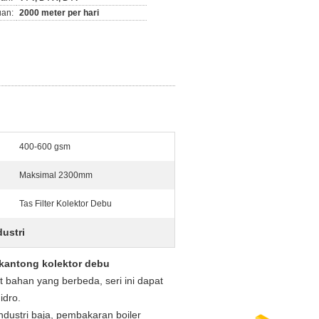
an:
2000 meter per hari
400-600 gsm
Maksimal 2300mm
Tas Filter Kolektor Debu
dustri
r kantong kolektor debu
ut bahan yang berbeda, seri ini dapat
idro.
ndustri baja, pembakaran boiler