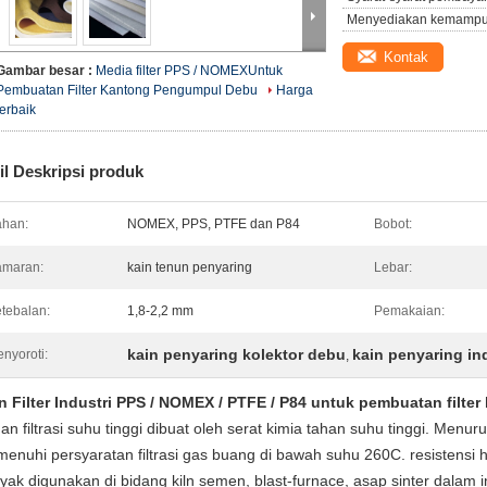
Menyediakan kemampu
Kontak
Gambar besar :
Media filter PPS / NOMEXUntuk
Pembuatan Filter Kantong Pengumpul Debu
Harga
terbaik
il Deskripsi produk
han:
NOMEX, PPS, PTFE dan P84
Bobot:
amaran:
kain tenun penyaring
Lebar:
tebalan:
1,8-2,2 mm
Pemakaian:
kain penyaring kolektor debu
kain penyaring in
nyoroti:
,
n Filter Industri PPS / NOMEX / PTFE / P84 untuk pembuatan filte
an filtrasi suhu tinggi dibuat oleh serat kimia tahan suhu tinggi. Menur
enuhi persyaratan filtrasi gas buang di bawah suhu 260C. resistensi h
yak digunakan di bidang kiln semen, blast-furnace, asap sinter dalam i