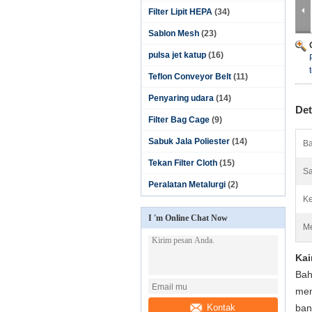
Filter Lipit HEPA
(34)
Sablon Mesh
(23)
pulsa jet katup
(16)
Teflon Conveyor Belt
(11)
Penyaring udara
(14)
Det
Filter Bag Cage
(9)
Sabuk Jala Poliester
(14)
Ba
Tekan Filter Cloth
(15)
S
Peralatan Metalurgi
(2)
Ke
I 'm Online Chat Now
Me
Kai
Bah
mem
Kontak
ban