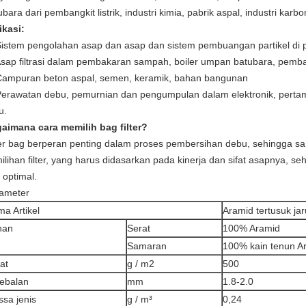
ubara dari pembangkit listrik, industri kimia, pabrik aspal, industri kar
ikasi:
Sistem pengolahan asap dan asap dan sistem pembuangan partikel di p
Asap filtrasi dalam pembakaran sampah, boiler umpan batubara, pembang
Campuran beton aspal, semen, keramik, bahan bangunan
Perawatan debu, pemurnian dan pengumpulan dalam elektronik, pert
u.
aimana cara memilih bag filter?
ter bag berperan penting dalam proses pembersihan debu, sehingga s
ilihan filter, yang harus didasarkan pada kinerja dan sifat asapnya, s
 optimal.
ameter
a Artikel
Aramid tertusuk ja
han
Serat
100% Aramid
Samaran
100% kain tenun A
at
g / m2
500
ebalan
mm
1.8-2.0
sa jenis
g / m³
0,24