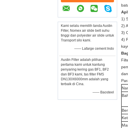
bat
Apl
1) 
2) 
Kami selalu memilih tanda Austin
Filter, Nomex air slide belt suhu
3) 
tinggi dan polyester air slide untuk
4) 
Transport silo kami.
kay
—— Lafarge cement Indo
Bag
Austin Filter adalah pilihan
Fil
pertama kami untuk kantung
pem
penyaring kering gas BF1, BF2
dan
dan BF3 kami, tas filter FMS
DN130X6000mm adalah yang
Par
terbaik di Cina.
Nam
—— Baosteel
Ba
Ber
Ket
Mas