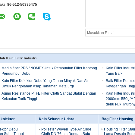
aks:
86-512-50335475
bih Kain Filter Industri
Media filter PPS / NOMEXUntuk Pembuatan Filter Kantong
Kain Filter Indust
Pengumpul Debu
Yang Baik
Kain Filter Kolektor Debu Yang Tahan Minyak Dan Air
Baik Filter Permea
Untuk Pengolahan Asap Tanaman Metalurgi
Ketegangan Ting
Aging Resistance PTFE Filter Cloth Sangat Stabil Dengan
Kain Filter Indus
Kekuatan Tarik Tinggi
2000mm 550g/M2 
debu N.R. Murph
u kolektor
Kain Seluncur Udara
Bag Filter Housing
lektor Debu
Poliester Woven Type Air Slide
Housing Filter Sta
n Suhu Tinggi
Cloth DN 76mm Dengan Satu
Lama Desain Serb