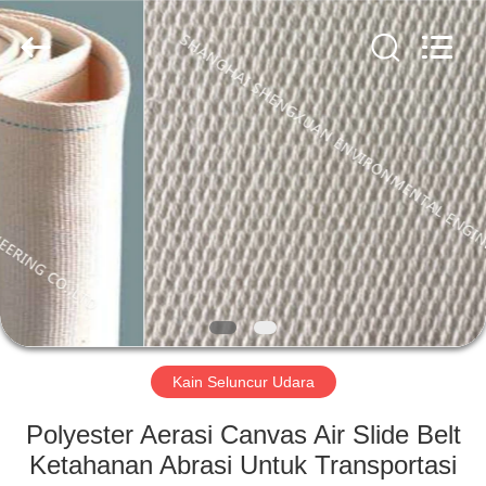
Engineering
Co.,LTD.
All
Rights
Reserved.
Developed
by
ECER
RUMAH
PRODUK
TENTANG
KAMI
TUR
PABRIK
Kain Seluncur Udara
Polyester Aerasi Canvas Air Slide Belt
KONTROL
Ketahanan Abrasi Untuk Transportasi