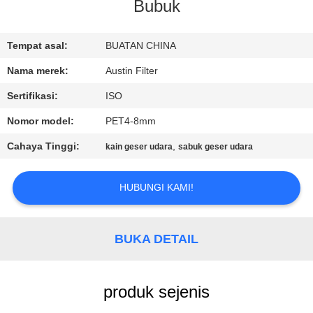
KUALITAS
Bubuk
HUBUNGI
Tempat asal:
BUATAN CHINA
KAMI
Nama merek:
Austin Filter
Sertifikasi:
ISO
PERMINTAAN
Nomor model:
PET4-8mm
PENAWARAN
Cahaya Tinggi:
,
kain geser udara
sabuk geser udara
SITEMAP
HUBUNGI KAMI!
PRIVACY
BUKA DETAIL
POLICY
produk sejenis