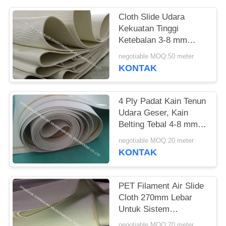
Cloth Slide Udara
Kekuatan Tinggi
Ketebalan 3-8 mm
Untuk Garis Konveyor
negotiable MOQ:50 meter
Pneumatik
KONTAK
4 Ply Padat Kain Tenun
Udara Geser, Kain
Belting Tebal 4-8 mm
Untuk Semen Silo
negotiable MOQ:20 meter
KONTAK
PET Filament Air Slide
Cloth 270mm Lebar
Untuk Sistem
Pengisian Truk Silo
negotiable MOQ:20 meter