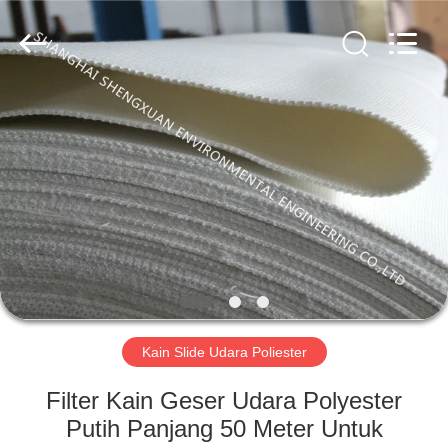
Engineering
Co.,LTD.
All
Rights
Reserved.
Developed
by
ECER
RUMAH
PRODUK
TENTANG
KAMI
TUR
PABRIK
Kain Slide Udara Poliester
Filter Kain Geser Udara Polyester
KONTROL
Putih Panjang 50 Meter Untuk