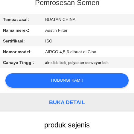
KUALITAS
Pemrosesan Semen
HUBUNGI
Tempat asal:
BUATAN CHINA
KAMI
Nama merek:
Austin Filter
Sertifikasi:
ISO
PERMINTAAN
Nomor model:
AIRCO 4,5,6 dibuat di Cina
PENAWARAN
Cahaya Tinggi:
,
air slide belt
polyester conveyor belt
SITEMAP
HUBUNGI KAMI!
PRIVACY
BUKA DETAIL
POLICY
produk sejenis