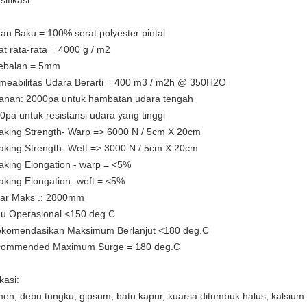
ifikasi:
an Baku = 100% serat polyester pintal
at rata-rata = 4000 g / m2
ebalan = 5mm
meabilitas Udara Berarti = 400 m3 / m2h @ 350H2O
anan: 2000pa untuk hambatan udara tengah
0pa untuk resistansi udara yang tinggi
aking Strength- Warp => 6000 N / 5cm X 20cm
aking Strength- Weft => 3000 N / 5cm X 20cm
aking Elongation - warp = <5%
aking Elongation -weft = <5%
ar Maks .: 2800mm
u Operasional <150 deg.C
ekomendasikan Maksimum Berlanjut <180 deg.C
ommended Maximum Surge = 180 deg.C
kasi:
en, debu tungku, gipsum, batu kapur, kuarsa ditumbuk halus, kalsium 