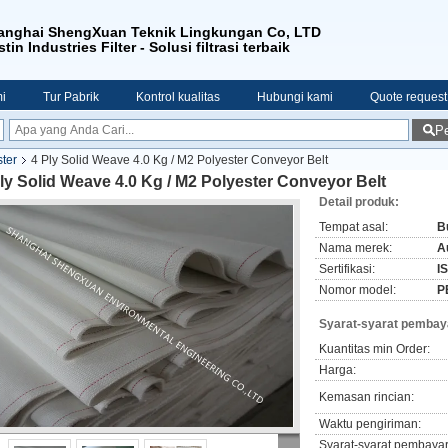
anghai ShengXuan Teknik Lingkungan Co, LTD
tin Industries Filter - Solusi filtrasi terbaik
i
Tur Pabrik
Kontrol kualitas
Hubungi kami
Quote request
Pe
ster
4 Ply Solid Weave 4.0 Kg / M2 Polyester Conveyor Belt
ly Solid Weave 4.0 Kg / M2 Polyester Conveyor Belt
Detail produk:
Tempat asal:
B
Nama merek:
Au
Sertifikasi:
I
Nomor model:
P
Syarat-syarat pembay
Kuantitas min Order:
Harga:
Kemasan rincian:
Waktu pengiriman:
Syarat-syarat pembaya