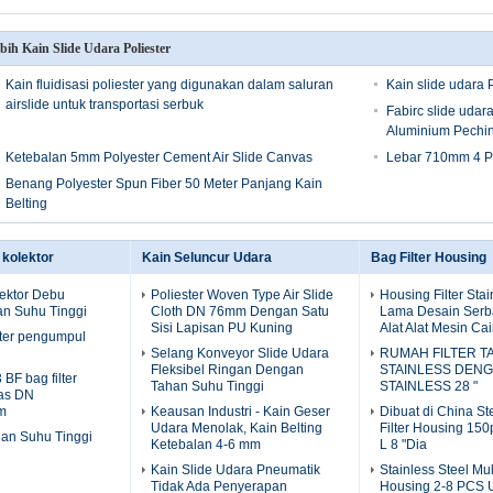
bih Kain Slide Udara Poliester
Kain fluidisasi poliester yang digunakan dalam saluran
Kain slide udara 
airslide untuk transportasi serbuk
Fabirc slide udar
Aluminium Pechi
Ketebalan 5mm Polyester Cement Air Slide Canvas
Lebar 710mm 4 Ply
Benang Polyester Spun Fiber 50 Meter Panjang Kain
Belting
u kolektor
Kain Seluncur Udara
Bag Filter Housing
lektor Debu
Poliester Woven Type Air Slide
Housing Filter Sta
n Suhu Tinggi
Cloth DN 76mm Dengan Satu
Lama Desain Serb
Sisi Lapisan PU Kuning
Alat Alat Mesin Ca
lter pengumpul
Selang Konveyor Slide Udara
RUMAH FILTER T
Fleksibel Ringan Dengan
STAINLESS DEN
BF bag filter
Tahan Suhu Tinggi
STAINLESS 28 "
as DN
m
Keausan Industri - Kain Geser
Dibuat di China Ste
Udara Menolak, Kain Belting
Filter Housing 150p
ahan Suhu Tinggi
Ketebalan 4-6 mm
L 8 "Dia
Kain Slide Udara Pneumatik
Stainless Steel Mul
Tidak Ada Penyerapan
Housing 2-8 PCS Un