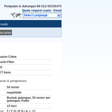
Penjualan & dukungan
86-512-50335475
Quote request suatu
-
Email
Select Language
 suatu
ncarian
uatan China
stin Filter
SO
ET 6mm
aran & pengiriman:
50 meter
negotiable
Bentuk gulungan, 50 meter per
gulungan, Pallet
15 hari
ran:
T / T, D / P, D / A, L / C