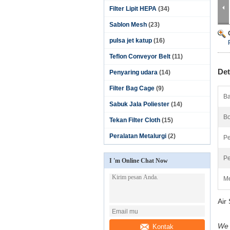
Filter Lipit HEPA
(34)
Sablon Mesh
(23)
pulsa jet katup
(16)
Teflon Conveyor Belt
(11)
Det
Penyaring udara
(14)
Filter Bag Cage
(9)
Ba
Sabuk Jala Poliester
(14)
Bo
Tekan Filter Cloth
(15)
Peralatan Metalurgi
(2)
Pe
P
I 'm Online Chat Now
Me
Air
We 
Kontak