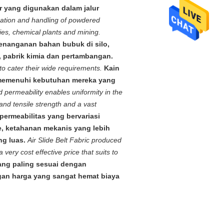
r yang digunakan dalam jalur
ation and handling of powdered
ies, chemical plants and mining.
penanganan bahan bubuk di silo,
, pabrik kimia dan pertambangan.
 to cater their wide requirements.
Kain
uk memenuhi kebutuhan mereka yang
d permeability enables uniformity in the
 and tensile strength and a vast
 permeabilitas yang bervariasi
, ketahanan mekanis yang lebih
ng luas.
Air Slide Belt Fabric produced
very cost effective price that suits to
yang paling sesuai dengan
gan harga yang sangat hemat biaya