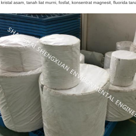
, kristal asam, tanah liat murni, fosfat, konsentrat magnesit, fluorida t