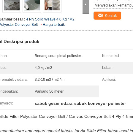
Menyediakan kemampu
Kontak
Gambar besar :
4 Ply Solid Weave 4.0 Kg / M2
Polyester Conveyor Belt
Harga terbaik
il Deskripsi produk
han:
Benang serat pintal poliester
Konstruksi:
bot:
4,0 kg / m2
Lebar:
remabiltiy udara:
3,2-10 m3 / m2 / m
Aplikasi:
engepakan:
Panjang 50 meter
sabuk geser udara
sabuk konveyor poliester
nyoroti:
,
 Slide Filter Polyester Conveyor Belt / Canvas Conveyor Belt 4 Ply 
manufacture and export special fabrics for Air Slide Filter fabric used 