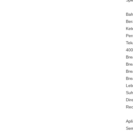
Spes
Bah
Ber
Ket
Per
Tek
400
Bre
Bre
Bre
Bre
Leb
Suh
Dir
Rec
Apli
Sem