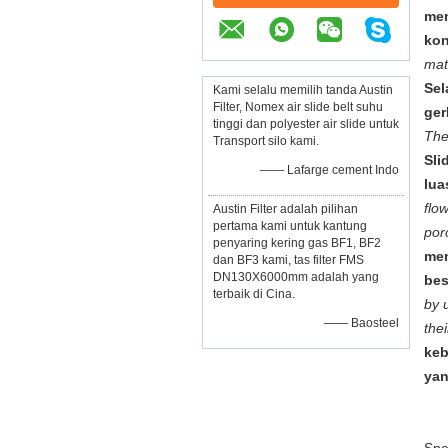
mem
kon
mat
Sel
Kami selalu memilih tanda Austin
Filter, Nomex air slide belt suhu
ger
tinggi dan polyester air slide untuk
The
Transport silo kami.
Sli
—— Lafarge cement Indo
lua
flo
Austin Filter adalah pilihan
pertama kami untuk kantung
por
penyaring kering gas BF1, BF2
mem
dan BF3 kami, tas filter FMS
DN130X6000mm adalah yang
bes
terbaik di Cina.
by 
—— Baosteel
the
keb
yan