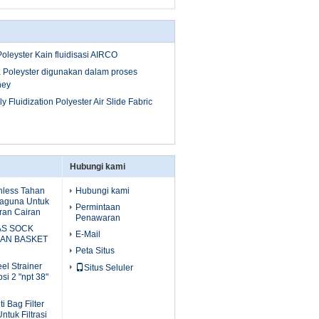
Poleyster Kain fluidisasi AIRCO
a Poleyster digunakan dalam proses
ney
 Fluidization Polyester Air Slide Fabric
Hubungi kami
inless Tahan
Hubungi kami
aguna Untuk
Permintaan
iran Cairan
Penawaran
AS SOCK
E-Mail
GAN BASKET
Peta Situs
el Strainer
Situs Seluler
si 2 "npt 38"
ti Bag Filter
tuk Filtrasi