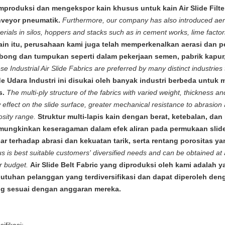
produksi dan mengekspor kain khusus untuk kain Air Slide Filte
veyor pneumatik.
Furthermore, our company has also introduced aer
erials in silos, hoppers and stacks such as in cement works, lime factor
ain itu, perusahaan kami juga telah memperkenalkan aerasi dan 
bong dan tumpukan seperti dalam pekerjaan semen, pabrik kapur
se Industrial Air Slide Fabrics are preferred by many distinct industries
de Udara Industri ini disukai oleh banyak industri berbeda unt
s.
The multi-ply structure of the fabrics with varied weight, thickness an
w effect on the slide surface, greater mechanical resistance to abrasion
osity range.
Struktur multi-lapis kain dengan berat, ketebalan, dan
ungkinkan keseragaman dalam efek aliran pada permukaan slide
ar terhadap abrasi dan kekuatan tarik, serta rentang porositas ya
us is best suitable customers' diversified needs and can be obtained at a 
ir budget.
Air Slide Belt Fabric yang diproduksi oleh kami adalah 
utuhan pelanggan yang terdiversifikasi dan dapat diperoleh den
g sesuai dengan anggaran mereka.