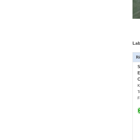
Lab
Ri
S
E
C
K
T
F