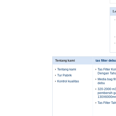
Le
Tentang kami
tas filter deb
Tentang kami
Tas Filter Ko
Dengan Taha
Tur Pabrik
Media bag fi
Kontrol kualitas
debu
320-2000 m3 
pembersih g
130X6000m
Tas Filter T