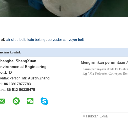
,
,
el:
air slide belt
kain belting
polyester conveyor belt
ncian kontak
hanghai ShengXuan
Mengirimkan permintaan 
nvironmental Engineering
o.,LTD
ontak Person:
Mr. Austin Zhang
el:
86 13917877783
aks:
86-512-50335475