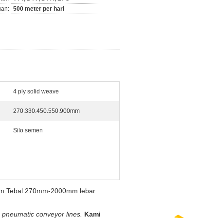
an:
500 meter per hari
4 ply solid weave
270.330.450.550.900mm
Silo semen
4-8mm Tebal 270mm-2000mm lebar
in pneumatic conveyor lines.
Kami