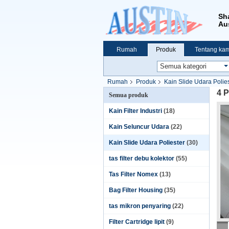
Sh
Aus
Rumah
Produk
Tentang kam
Rumah
Produk
Kain Slide Udara Polie
4 P
Semua produk
Kain Filter Industri
(18)
Kain Seluncur Udara
(22)
Kain Slide Udara Poliester
(30)
tas filter debu kolektor
(55)
Tas Filter Nomex
(13)
Bag Filter Housing
(35)
tas mikron penyaring
(22)
Filter Cartridge lipit
(9)