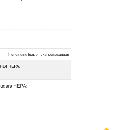
filter dinding luar, bingkai pemasangan
a H14 HEPA
,
n udara HEPA: