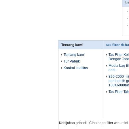
Le
Tentang kami
tas filter deb
Tentang kami
Tas Filter Ko
Dengan Taha
Tur Pabrik
Media bag fi
Kontrol kualitas
debu
320-2000 m3 
pembersih g
130X6000m
Tas Filter T
Kebijakan pribadi
|
Cina hepa filter wiru mini