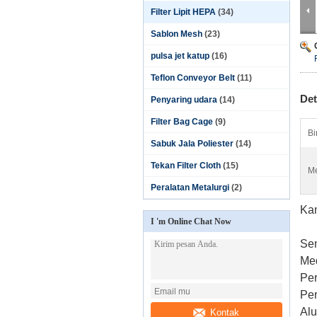
Filter Lipit HEPA
(34)
Sablon Mesh
(23)
pulsa jet katup
(16)
Teflon Conveyor Belt
(11)
Det
Penyaring udara
(14)
Filter Bag Cage
(9)
Bi
Sabuk Jala Poliester
(14)
Tekan Filter Cloth
(15)
Me
Peralatan Metalurgi
(2)
Kam
I 'm Online Chat Now
Sem
Med
Per
Per
Alu
Kontak