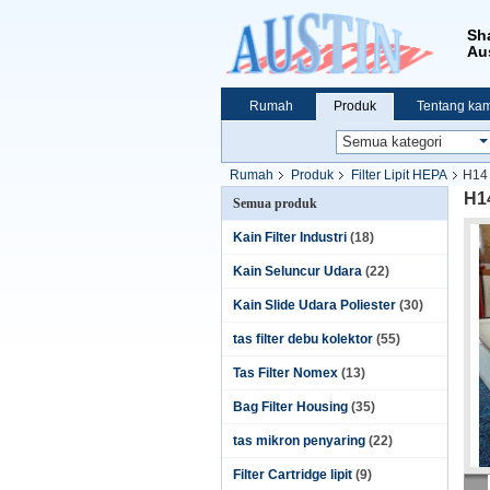
Sh
Aus
Rumah
Produk
Tentang kam
Rumah
Produk
Filter Lipit HEPA
H14 
H14
Semua produk
Kain Filter Industri
(18)
Kain Seluncur Udara
(22)
Kain Slide Udara Poliester
(30)
tas filter debu kolektor
(55)
Tas Filter Nomex
(13)
Bag Filter Housing
(35)
tas mikron penyaring
(22)
Filter Cartridge lipit
(9)