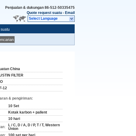
Penjualan & dukungan
86-512-50335475
Quote request suatu
-
Email
Select Language
 suatu
ncarian
uatan China
USTIN FILTER
SO
F-12
aran & pengiriman:
10 Set
Kotak karbon + pallent
10 hari
L / C, D / A, D / P, T / T, Western
ran:
Union
an:
100 set per hari