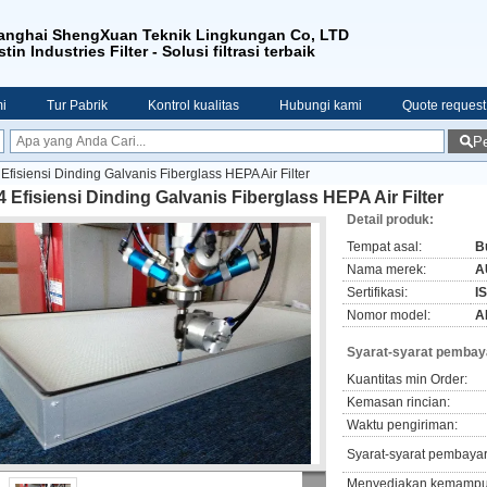
anghai ShengXuan Teknik Lingkungan Co, LTD
tin Industries Filter - Solusi filtrasi terbaik
i
Tur Pabrik
Kontrol kualitas
Hubungi kami
Quote request
Pe
Efisiensi Dinding Galvanis Fiberglass HEPA Air Filter
 Efisiensi Dinding Galvanis Fiberglass HEPA Air Filter
Detail produk:
Tempat asal:
B
Nama merek:
A
Sertifikasi:
I
Nomor model:
A
Syarat-syarat pembay
Kuantitas min Order:
Kemasan rincian:
Waktu pengiriman:
Syarat-syarat pembaya
Menyediakan kemampu