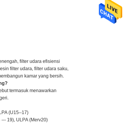
enengah, filter udara efisiensi
mesin filter udara, filter udara saku,
an membangun kamar yang bersih.
ang?
ersebut termasuk menawarkan
eri.
ULPA (U15--17)
 --- 19), ULPA (Merv20)