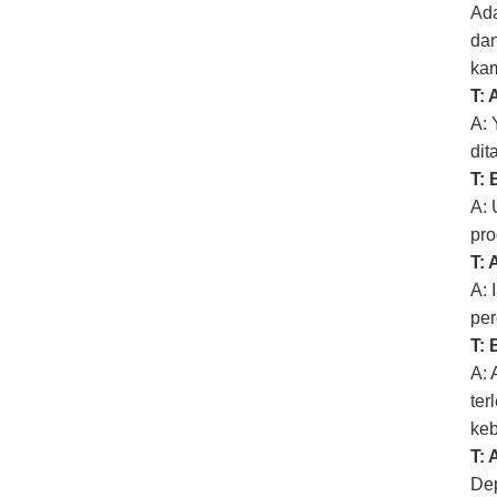
Ada
dan
kam
T: 
A: 
dit
T:
A: 
pro
T: 
A: 
per
T: 
A: 
ter
keb
T: 
Dep