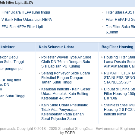
bih Filter Lipit HEPA
Filter Udara HEPA suhu tinggi
Filter udara ABS
V Bank Filter Udara Lipit HEPA
Filter HEPA PU S
FFU Fan HEPA Filter Lipit
Tas Filter Saku B
610mm
u kolektor
Kain Seluncur Udara
Bag Filter Housing
lektor Debu
Poliester Woven Type Air Slide
Housing Filter Sta
n Suhu Tinggi
Cloth DN 76mm Dengan Satu
Lama Desain Serb
Sisi Lapisan PU Kuning
Alat Alat Mesin Ca
lter pengumpul
Selang Konveyor Slide Udara
RUMAH FILTER T
Fleksibel Ringan Dengan
STAINLESS DEN
BF bag filter
Tahan Suhu Tinggi
STAINLESS 28 "
as DN
m
Keausan Industri - Kain Geser
Dibuat di China Ste
Udara Menolak, Kain Belting
Filter Housing 150p
ahan Suhu Tinggi
Ketebalan 4-6 mm
L 8 "Dia
Kain Slide Udara Pneumatik
Stainless Steel Mul
Tidak Ada Penyerapan
Housing 2-8 PCS Un
Kelembaban Pada Bahan
Industri Kimia
Serat Polyester Spun
pemasok. Copyright © 2018 - 2025 Shanghai ShengXuan Environmental Engineerin
by
ECER