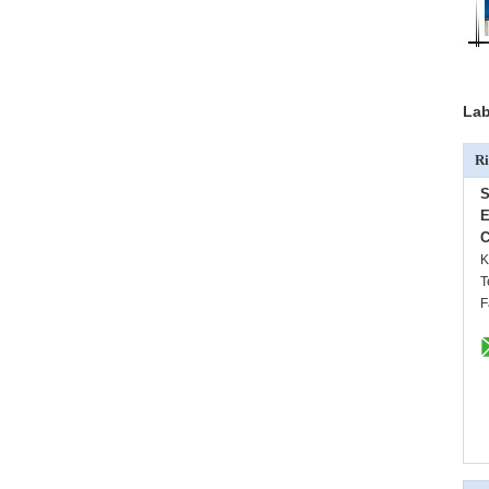
Lab
Ri
S
E
C
K
T
F