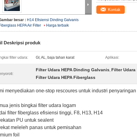
Kontak
Gambar besar :
H14 Efisiensi Dinding Galvanis
Fiberglass HEPA Air Filter
Harga terbaik
il Deskripsi produk
ngkai filter udara:
GI, AL, baja tahan karat
Aplikasi:
Filter Udara HEPA Dinding Galvanis
Filter Udar
,
nyoroti:
Filter Udara HEPA Fiberglass
i menyediakan one-stop rescoures untuk industri penyaringa
ua jenis bingkai filter udara logam
ai filter fiberglass efisiensi tinggi, F8, H13, H14
ekatan PU untuk sealent
ekat meleleh panas untuk pemisahan
mium foil