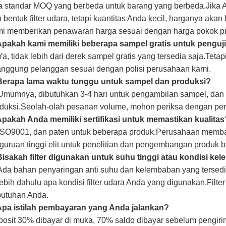
 standar MOQ yang berbeda untuk barang yang berbeda.Jika 
 bentuk filter udara, tetapi kuantitas Anda kecil, harganya akan
i memberikan penawaran harga sesuai dengan harga pokok pr
Apakah kami memiliki beberapa sampel gratis untuk penguj
Ya, tidak lebih dari derek sampel gratis yang tersedia saja.Teta
anggung pelanggan sesuai dengan polisi perusahaan kami.
 Berapa lama waktu tunggu untuk sampel dan produksi?
Umumnya, dibutuhkan 3-4 hari untuk pengambilan sampel, dan
duksi.Seolah-olah pesanan volume, mohon periksa dengan pen
Apakah Anda memiliki sertifikasi untuk memastikan kualitas
ISO9001, dan paten untuk beberapa produk.Perusahaan memb
guruan tinggi elit untuk penelitian dan pengembangan produk b
Bisakah filter digunakan untuk suhu tinggi atau kondisi k
Ada bahan penyaringan anti suhu dan kelembaban yang tersedia
lebih dahulu apa kondisi filter udara Anda yang digunakan.Filt
utuhan Anda.
Apa istilah pembayaran yang Anda jalankan?
osit 30% dibayar di muka, 70% saldo dibayar sebelum pengiri