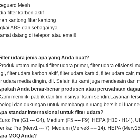
ceguard Mesh
ia filter karbon aktif
an kantong filter kantong
gkai ABS dan sebagainya
amat datang di telepon atau email!
Filter udara jenis apa yang Anda buat?
Produk utama meliputi filter udara primer, filter udara efisiensi m
ggi, filter udara karbon aktif, filter udara kartrid, filter udara cair, 
ter udara media dingin, dll. Selain itu kami juga mendesain d
 Apakah Anda benar-benar produsen atau perusahaan dag
Kami memiliki pabrik dan tim insinyur kami sendiri.Layanan t
nologi dan dukungan untuk membangun ruang bersih di luar neg
Apa standar internasional untuk filter udara?
Euro: Pre (G1 --- G4), Medium (F5 ---- F9), HEPA (H10 - H14), 
rika: Pre (Merv1 --- 7), Medium (Merve8 ---- 14), HEPA (Merv15
 Apa MOQ Anda?