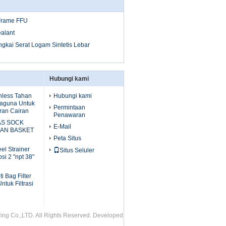
 Frame FFU
ealant
ingkai Serat Logam Sintetis Lebar
Hubungi kami
inless Tahan
Hubungi kami
aguna Untuk
Permintaan
iran Cairan
Penawaran
AS SOCK
E-Mail
GAN BASKET
Peta Situs
el Strainer
Situs Seluler
si 2 "npt 38"
ti Bag Filter
tuk Filtrasi
g Co.,LTD. All Rights Reserved. Developed