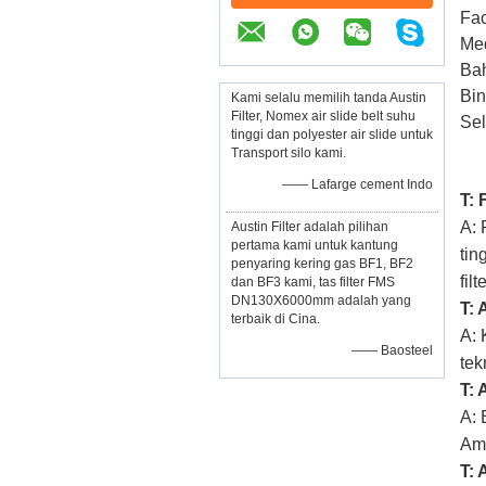
Fa
Med
Bah
Bin
Kami selalu memilih tanda Austin
Filter, Nomex air slide belt suhu
Sel
tinggi dan polyester air slide untuk
Transport silo kami.
—— Lafarge cement Indo
T: 
A: 
Austin Filter adalah pilihan
pertama kami untuk kantung
tin
penyaring kering gas BF1, BF2
fil
dan BF3 kami, tas filter FMS
DN130X6000mm adalah yang
T:
terbaik di Cina.
A: 
—— Baosteel
tek
T: 
A: 
Ame
T: