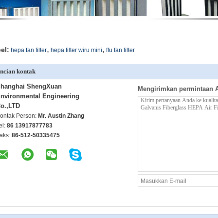
,
,
el:
hepa fan filter
hepa filter wiru mini
ffu fan filter
ncian kontak
hanghai ShengXuan
Mengirimkan permintaan 
nvironmental Engineering
o.,LTD
ontak Person:
Mr. Austin Zhang
el:
86 13917877783
aks:
86-512-50335475